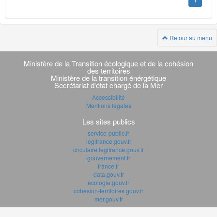
1
Retour au menu
Navigation
transverse
Ministère de la Transition écologique et de la cohésion
des territoires
Ministère de la transition énérgétique
Secrétariat d'état chargé de la Mer
Accessibilité
Mentions légales
Les sites publics
service-public.fr
legifrance.gouv.fr
circulaire.legifrance.gouv.fr
gouvernement.fr
france.fr
data.gouv.fr
ecologie.gouv.fr
cohesion-territoires.gouv.fr
mer.gouv.fr