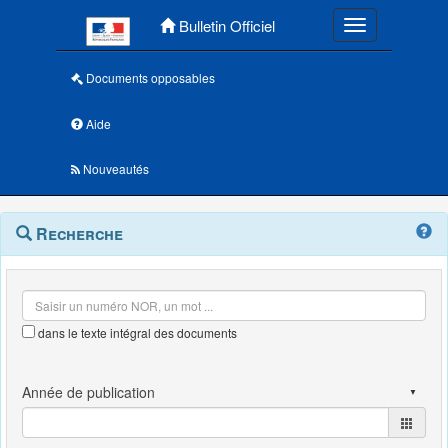
Menu principal
Bulletin Officiel
Toggle navigatio
Documents opposables
Aide
Nouveautés
Navigation
Menu
Recherche
contextuel
et
outils
annexes
dans le texte intégral des documents