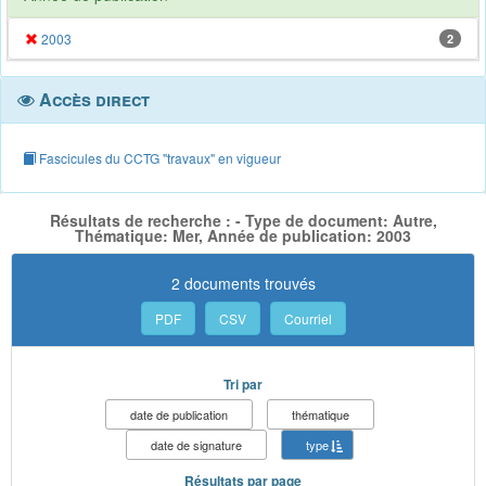
2003
2
Accès direct
Fascicules du CCTG "travaux" en vigueur
Résultats de recherche : - Type de document: Autre,
Thématique: Mer, Année de publication: 2003
2 documents trouvés
PDF
CSV
Courriel
Tri par
date de publication
thématique
date de signature
type
Résultats par page