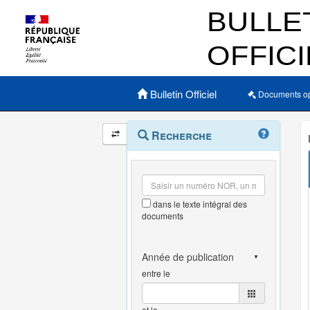
Menu principal
Bulletin Officiel
Documents o
Navigation
Menu
Recherche
contextuel
et
outils
annexes
dans le texte intégral des
documents
entre le
et le