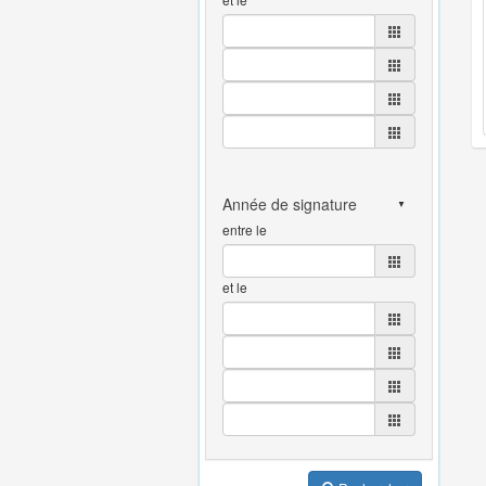
entre le
et le