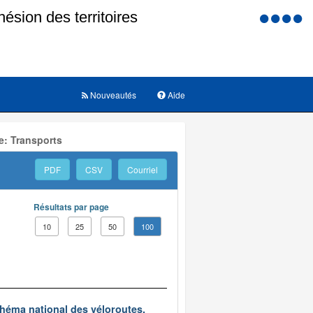
Menu
d'accessi
Nouveautés
Aide
e: Transports
PDF
CSV
Courriel
Résultats par page
10
25
50
100
chéma national des véloroutes.