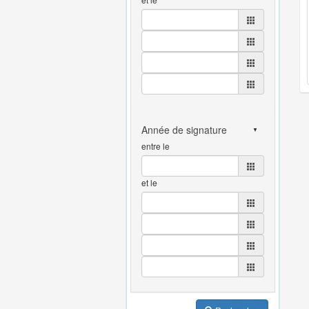
entre le
et le