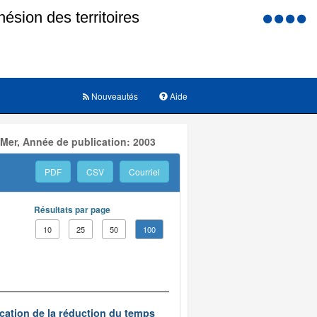
Menu
d'accessi
Nouveautés
Aide
 Mer, Année de publication: 2003
PDF
CSV
Courriel
Résultats par page
10
25
50
100
ication de la réduction du temps