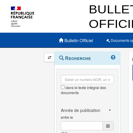
Menu principal
Bulletin Officiel
Documents o
Navigation
Menu
Recherche
contextuel
et
outils
annexes
dans le texte intégral des
documents
entre le
et le