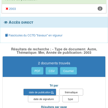
2003
2
Accès direct
Fascicules du CCTG "travaux" en vigueur
Résultats de recherche : - Type de document: Autre,
Thématique: Mer, Année de publication: 2003
2 documents trouvés
PDF
CSV
Courriel
Tri par
date de publication
thématique
date de signature
type
Résultats par page