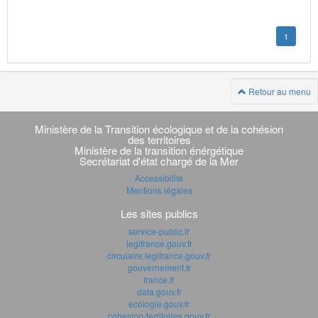
1
Retour au menu
Navigation
transverse
Ministère de la Transition écologique et de la cohésion
des territoires
Ministère de la transition énérgétique
Secrétariat d'état chargé de la Mer
Accessibilité
Mentions légales
Les sites publics
service-public.fr
legifrance.gouv.fr
circulaire.legifrance.gouv.fr
gouvernement.fr
france.fr
data.gouv.fr
ecologie.gouv.fr
cohesion-territoires.gouv.fr