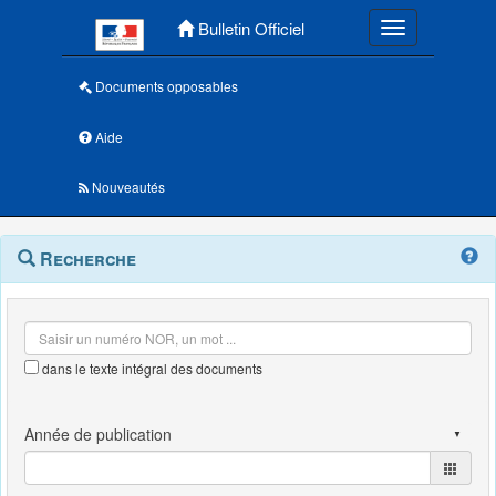
Menu principal
Bulletin Officiel
Toggle navigatio
Documents opposables
Aide
Nouveautés
Navigation
Menu
Recherche
contextuel
et
outils
annexes
dans le texte intégral des documents