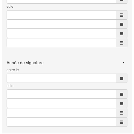
et le
entre le
et le