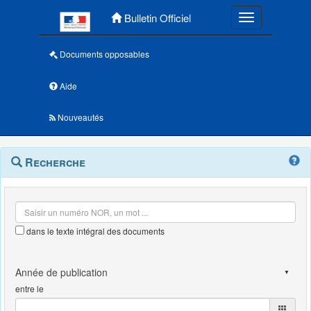
Menu principal
Bulletin Officiel
Toggle navigatio
Documents opposables
Aide
Nouveautés
Navigation
Menu
Recherche
contextuel
et
outils
annexes
dans le texte intégral des documents
entre le