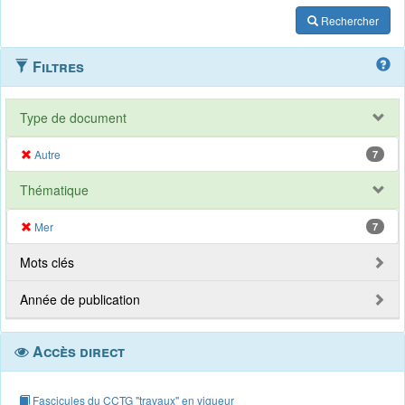
Rechercher
Filtres
Type de document
Autre
7
Thématique
Mer
7
Mots clés
Année de publication
Accès direct
Fascicules du CCTG "travaux" en vigueur