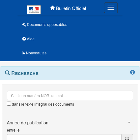
Menu principal
Bulletin Officiel
Toggle navigatio
Documents opposables
Aide
Nouveautés
Navigation
Menu
Recherche
contextuel
et
outils
annexes
dans le texte intégral des documents
entre le