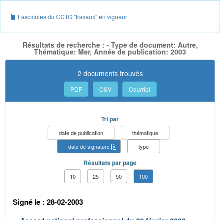
Fascicules du CCTG "travaux" en vigueur
Résultats de recherche : - Type de document: Autre,
Thématique: Mer, Année de publication: 2003
2 documents trouvés
PDF
CSV
Courriel
Tri par
date de publication
thématique
date de signature
type
Résultats par page
10
25
50
100
Signé le : 28-02-2003