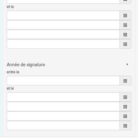
et le
entre le
et le