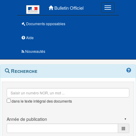
Menu principal
Bulletin Officiel
Toggle navigatio
Documents opposables
Aide
Nouveautés
Navigation
Menu
Recherche
contextuel
et
outils
annexes
dans le texte intégral des documents