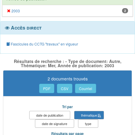
2003
2
Accès direct
Fascicules du CCTG "travaux" en vigueur
Résultats de recherche : - Type de document: Autre,
Thématique: Mer, Année de publication: 2003
2 documents trouvés
PDF
CSV
Courriel
Tri par
date de publication
thématique
date de signature
type
Résultats par page