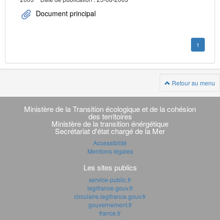
Document principal
1
Retour au menu
Navigation
transverse
Ministère de la Transition écologique et de la cohésion
des territoires
Ministère de la transition énérgétique
Secrétariat d'état chargé de la Mer
Accessibilité
Mentions légales
Les sites publics
service-public.fr
legifrance.gouv.fr
circulaire.legifrance.gouv.fr
gouvernement.fr
france.fr