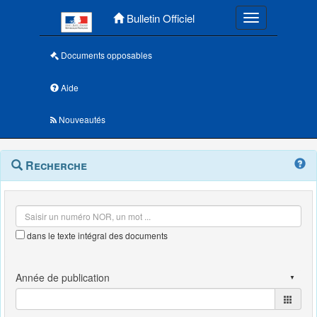
Menu principal
Bulletin Officiel
Toggle navigatio
Documents opposables
Aide
Nouveautés
Navigation
Menu
Recherche
contextuel
et
outils
annexes
dans le texte intégral des documents