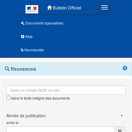
Menu principal
Bulletin Officiel
Toggle navigatio
Documents opposables
Aide
Nouveautés
Navigation
Menu
Recherche
contextuel
et
outils
annexes
dans le texte intégral des documents
entre le