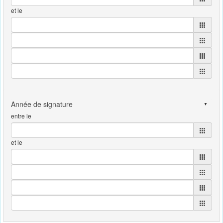
et le
entre le
et le