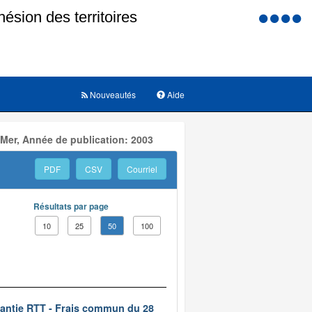
Menu
d'accessi
Nouveautés
Aide
 Mer, Année de publication: 2003
PDF
CSV
Courriel
Résultats par page
10
25
50
100
rantie RTT - Frais commun du 28