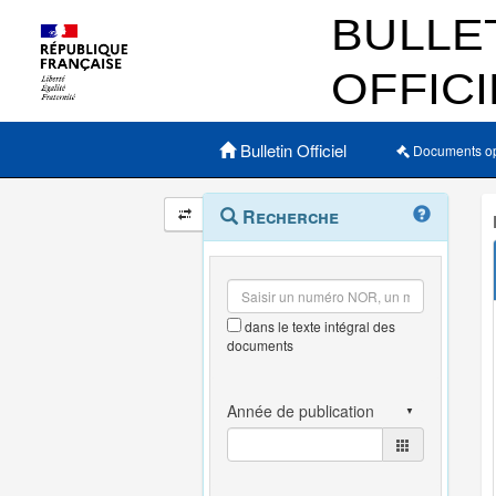
Menu principal
Bulletin Officiel
Documents o
Navigation
Menu
Recherche
contextuel
et
outils
annexes
dans le texte intégral des
documents