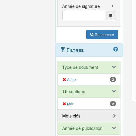
Rechercher
Filtres
Type de document
Autre
2
Thématique
Mer
2
Mots clés
Année de publication