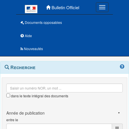
Menu principal
Bulletin Officiel
Toggle navigatio
Documents opposables
Aide
Nouveautés
Navigation
Menu
Recherche
contextuel
et
outils
annexes
dans le texte intégral des documents
entre le