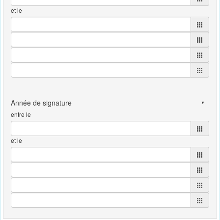
et le
entre le
et le