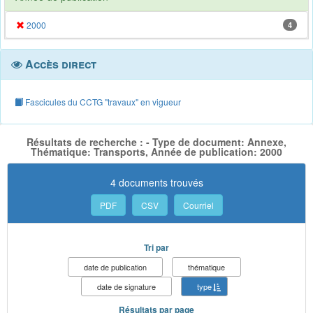
2000
4
Accès direct
Fascicules du CCTG "travaux" en vigueur
Résultats de recherche : - Type de document: Annexe,
Thématique: Transports, Année de publication: 2000
4 documents trouvés
PDF
CSV
Courriel
Tri par
date de publication
thématique
date de signature
type
Résultats par page