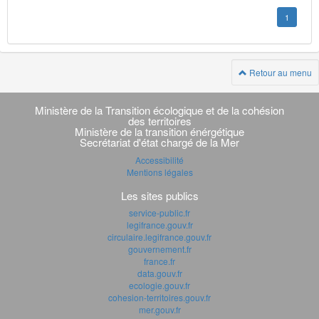
1
Retour au menu
Navigation
transverse
Ministère de la Transition écologique et de la cohésion
des territoires
Ministère de la transition énérgétique
Secrétariat d'état chargé de la Mer
Accessibilité
Mentions légales
Les sites publics
service-public.fr
legifrance.gouv.fr
circulaire.legifrance.gouv.fr
gouvernement.fr
france.fr
data.gouv.fr
ecologie.gouv.fr
cohesion-territoires.gouv.fr
mer.gouv.fr