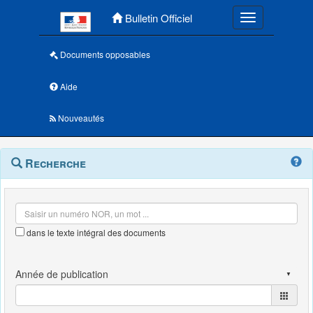
Menu principal
Bulletin Officiel
Toggle navigatio
Documents opposables
Aide
Nouveautés
Navigation
Menu
Recherche
contextuel
et
outils
annexes
dans le texte intégral des documents