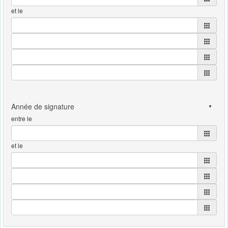
et le
entre le
et le