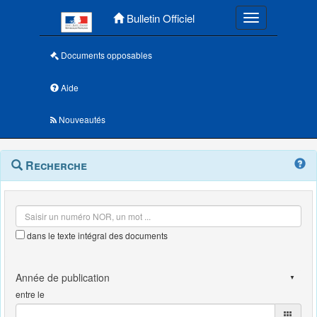
Menu principal
Bulletin Officiel
Toggle navigatio
Documents opposables
Aide
Nouveautés
Navigation
Menu
Recherche
contextuel
et
outils
annexes
dans le texte intégral des documents
entre le