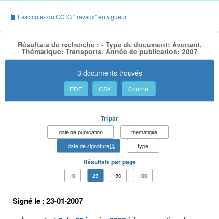
Fascicules du CCTG "travaux" en vigueur
Résultats de recherche : - Type de document: Avenant,
Thématique: Transports, Année de publication: 2007
3 documents trouvés
PDF
CSV
Courriel
Tri par
date de publication
thématique
date de signature
type
Résultats par page
10
25
50
100
Signé le : 23-01-2007