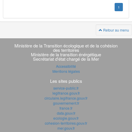
1
Retour au menu
Navigation
transverse
Ministère de la Transition écologique et de la cohésion
des territoires
Ministère de la transition énérgétique
Secrétariat d'état chargé de la Mer
Accessibilité
Mentions légales
Les sites publics
service-public.fr
legifrance.gouv.fr
circulaire.legifrance.gouv.fr
gouvernement.fr
france.fr
data.gouv.fr
ecologie.gouv.fr
cohesion-territoires.gouv.fr
mer.gouv.fr