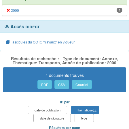
2000
4
Accès direct
Fascicules du CCTG "travaux" en vigueur
Résultats de recherche : - Type de document: Annexe,
Thématique: Transports, Année de publication: 2000
4 documents trouvés
PDF
CSV
Courriel
Tri par
date de publication
thématique
date de signature
type
Résultats par page