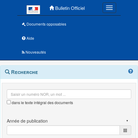
Menu principal
Bulletin Officiel
Toggle navigatio
Documents opposables
Aide
Nouveautés
Navigation
Menu
Recherche
contextuel
et
outils
annexes
dans le texte intégral des documents