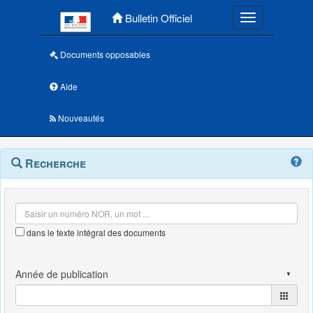
Menu principal
Bulletin Officiel
Toggle navigatio
Documents opposables
Aide
Nouveautés
Navigation
Menu
Recherche
contextuel
et
outils
annexes
dans le texte intégral des documents