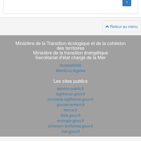
1
Retour au menu
Navigation
transverse
Ministère de la Transition écologique et de la cohésion
des territoires
Ministère de la transition énérgétique
Secrétariat d'état chargé de la Mer
Accessibilité
Mentions légales
Les sites publics
service-public.fr
legifrance.gouv.fr
circulaire.legifrance.gouv.fr
gouvernement.fr
france.fr
data.gouv.fr
ecologie.gouv.fr
cohesion-territoires.gouv.fr
mer.gouv.fr