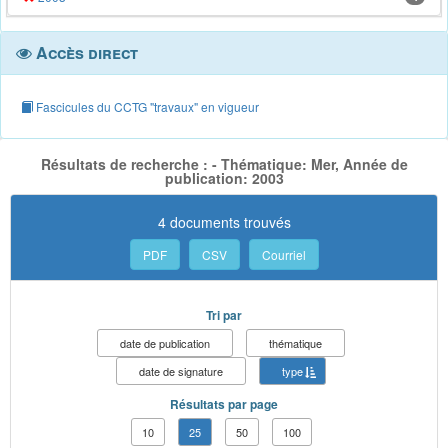
Accès direct
Fascicules du CCTG "travaux" en vigueur
Résultats de recherche : - Thématique: Mer, Année de
publication: 2003
4 documents trouvés
PDF
CSV
Courriel
Tri par
date de publication
thématique
date de signature
type
Résultats par page
10
25
50
100