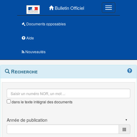
Menu principal
Bulletin Officiel
Toggle navigatio
Documents opposables
Aide
Nouveautés
Navigation
Menu
Recherche
contextuel
et
outils
annexes
dans le texte intégral des documents