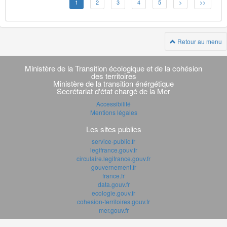
1
2
3
4
5
>
>>
Retour au menu
Navigation
transverse
Ministère de la Transition écologique et de la cohésion
des territoires
Ministère de la transition énérgétique
Secrétariat d'état chargé de la Mer
Accessibilité
Mentions légales
Les sites publics
service-public.fr
legifrance.gouv.fr
circulaire.legifrance.gouv.fr
gouvernement.fr
france.fr
data.gouv.fr
ecologie.gouv.fr
cohesion-territoires.gouv.fr
mer.gouv.fr