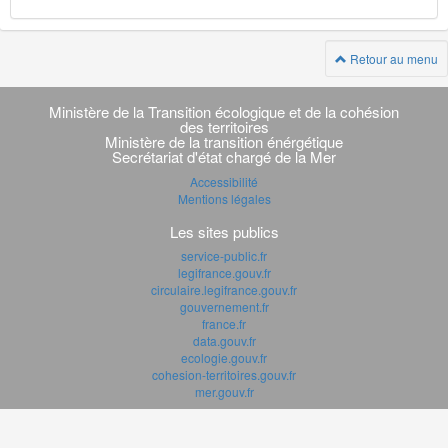
Retour au menu
Navigation
transverse
Ministère de la Transition écologique et de la cohésion
des territoires
Ministère de la transition énérgétique
Secrétariat d'état chargé de la Mer
Accessibilité
Mentions légales
Les sites publics
service-public.fr
legifrance.gouv.fr
circulaire.legifrance.gouv.fr
gouvernement.fr
france.fr
data.gouv.fr
ecologie.gouv.fr
cohesion-territoires.gouv.fr
mer.gouv.fr