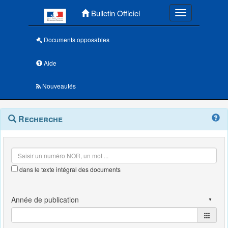
Menu principal
Bulletin Officiel
Toggle navigatio
Documents opposables
Aide
Nouveautés
Navigation
Menu
Recherche
contextuel
et
outils
annexes
dans le texte intégral des documents