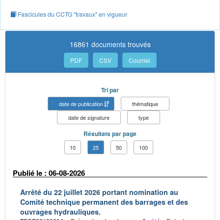
Fascicules du CCTG "travaux" en vigueur
16861 documents trouvés
PDF
CSV
Courriel
Tri par
date de publication
thématique
date de signature
type
Résultats par page
10
25
50
100
Publié le : 06-08-2026
Arrêté du 22 juillet 2026 portant nomination au
Comité technique permanent des barrages et des
ouvrages hydrauliques.