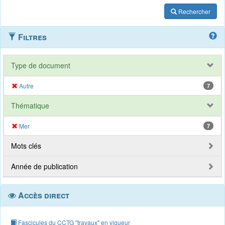
Rechercher
Filtres
Type de document
Autre
7
Thématique
Mer
7
Mots clés
Année de publication
Accès direct
Fascicules du CCTG "travaux" en vigueur