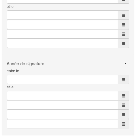
et le
entre le
et le