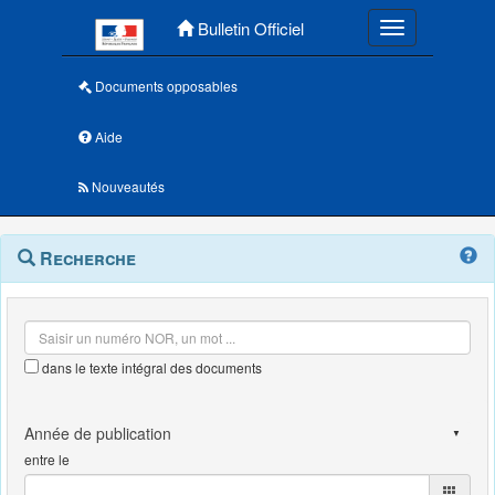
Menu principal
Bulletin Officiel
Toggle navigatio
Documents opposables
Aide
Nouveautés
Navigation
Menu
Recherche
contextuel
et
outils
annexes
dans le texte intégral des documents
entre le