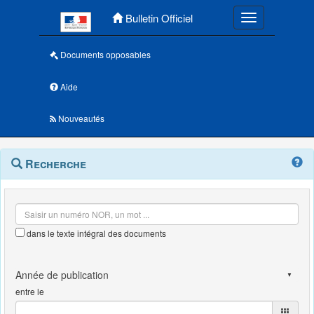
Menu principal
Bulletin Officiel
Toggle navigatio
Documents opposables
Aide
Nouveautés
Navigation
Menu
Recherche
contextuel
et
outils
annexes
dans le texte intégral des documents
entre le