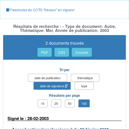
Fascicules du CCTG "travaux" en vigueur
Résultats de recherche : - Type de document: Autre,
Thématique: Mer, Année de publication: 2003
2 documents trouvés
PDF
CSV
Courriel
Tri par
date de publication
thématique
date de signature
type
Résultats par page
10
25
50
100
Signé le : 28-02-2003