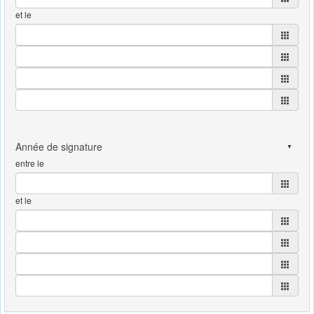
et le
entre le
et le