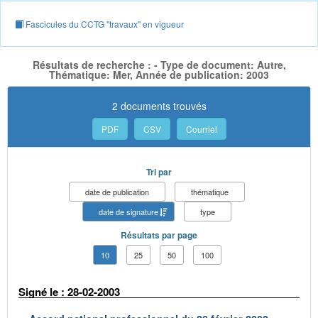
Fascicules du CCTG "travaux" en vigueur
Résultats de recherche : - Type de document: Autre,
Thématique: Mer, Année de publication: 2003
2 documents trouvés
PDF
CSV
Courriel
Tri par
date de publication
thématique
date de signature
type
Résultats par page
10
25
50
100
Signé le : 28-02-2003