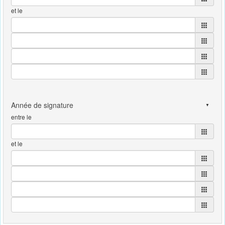
et le
entre le
et le