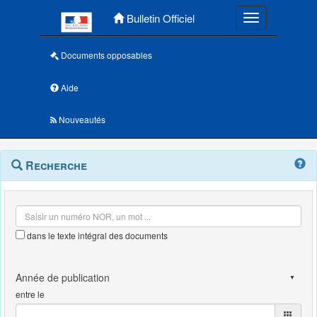
Menu principal
Bulletin Officiel
Toggle navigatio
Documents opposables
Aide
Nouveautés
Navigation
Menu
Recherche
contextuel
et
outils
annexes
dans le texte intégral des documents
entre le