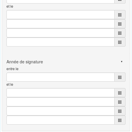
et le
entre le
et le