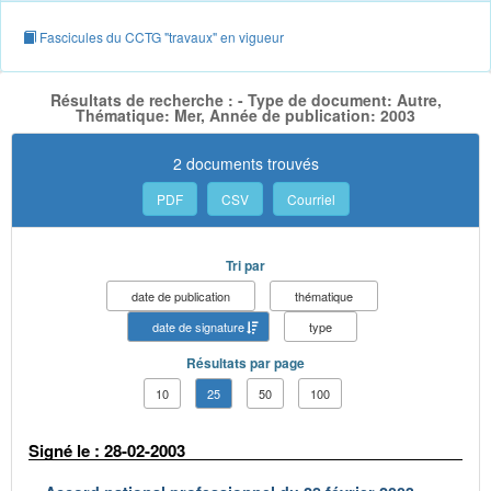
Fascicules du CCTG "travaux" en vigueur
Résultats de recherche : - Type de document: Autre,
Thématique: Mer, Année de publication: 2003
2 documents trouvés
PDF
CSV
Courriel
Tri par
date de publication
thématique
date de signature
type
Résultats par page
10
25
50
100
Signé le : 28-02-2003