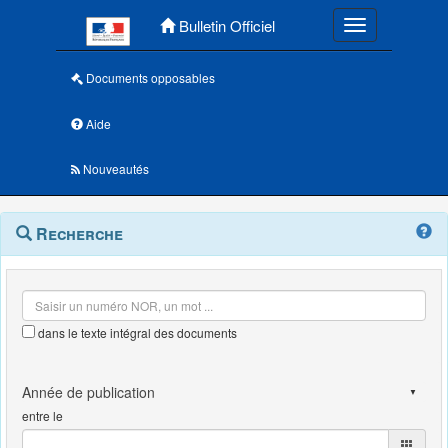
Menu principal
Bulletin Officiel
Toggle navigatio
Documents opposables
Aide
Nouveautés
Navigation
Menu
Recherche
contextuel
et
outils
annexes
dans le texte intégral des documents
entre le