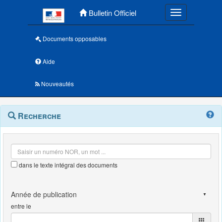
Menu principal
Bulletin Officiel
Toggle navigatio
Documents opposables
Aide
Nouveautés
Navigation
Menu
Recherche
contextuel
et
outils
annexes
dans le texte intégral des documents
entre le