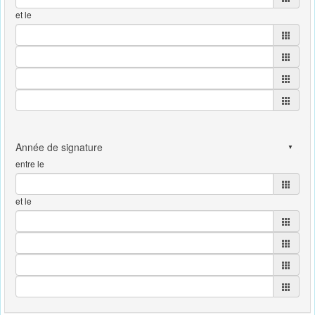
et le
entre le
et le