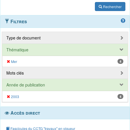
Rechercher
Filtres
Type de document
Thématique
Mer
4
Mots clés
Année de publication
2003
4
Accès direct
Fascicules du CCTG "travaux" en vigueur