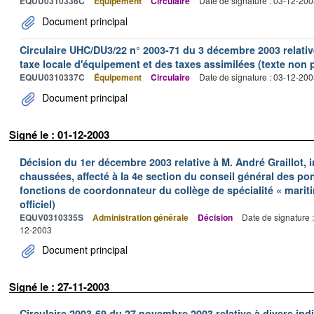
EQUU0310336C
Équipement
Circulaire
Date de signature : 03-12-20
Document principal
Circulaire UHC/DU3/22 n° 2003-71 du 3 décembre 2003 relative 
taxe locale d'équipement et des taxes assimilées (texte non p
EQUU0310337C
Équipement
Circulaire
Date de signature : 03-12-20
Document principal
Signé le : 01-12-2003
Décision du 1er décembre 2003 relative à M. André Graillot, 
chaussées, affecté à la 4e section du conseil général des po
fonctions de coordonnateur du collège de spécialité « mariti
officiel)
EQUV0310335S
Administration générale
Décision
Date de signature 
12-2003
Document principal
Signé le : 27-11-2003
Circulaire 2003-69 du 27 novembre 2003 relative à divers indic