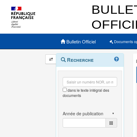
Menu principal
Bulletin Officiel
Documents o
Navigation
Menu
Recherche
contextuel
et
outils
annexes
dans le texte intégral des
documents