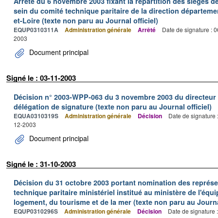
Arrêté du 6 novembre 2003 fixant la répartition des sièges 
sein du comité technique paritaire de la direction départeme
et-Loire (texte non paru au Journal officiel)
EQUP0310311A
Administration générale
Arrêté
Date de signature : 
2003
Document principal
Signé le : 03-11-2003
Décision n° 2003-WPP-063 du 3 novembre 2003 du directeur 
délégation de signature (texte non paru au Journal officiel)
EQUA0310319S
Administration générale
Décision
Date de signature 
12-2003
Document principal
Signé le : 31-10-2003
Décision du 31 octobre 2003 portant nomination des représ
technique paritaire ministériel institué au ministère de l'éq
logement, du tourisme et de la mer (texte non paru au Journal
EQUP0310296S
Administration générale
Décision
Date de signature 