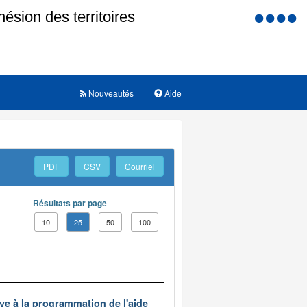
Menu
d'accessi
Nouveautés
Aide
PDF
CSV
Courriel
Résultats par page
10
25
50
100
ve à la programmation de l'aide