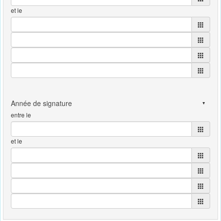
et le
entre le
et le