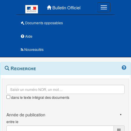
Menu principal
Bulletin Officiel
Toggle navigatio
Documents opposables
Aide
Nouveautés
Navigation
Menu
Recherche
contextuel
et
outils
annexes
dans le texte intégral des documents
entre le