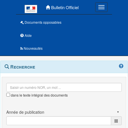
Menu principal
Bulletin Officiel
Toggle navigatio
Documents opposables
Aide
Nouveautés
Navigation
Menu
Recherche
contextuel
et
outils
annexes
dans le texte intégral des documents