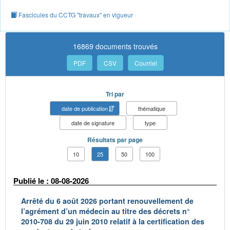
Fascicules du CCTG "travaux" en vigueur
16869 documents trouvés
PDF
CSV
Courriel
Tri par
date de publication
thématique
date de signature
type
Résultats par page
10
25
50
100
Publié le : 08-08-2026
Arrêté du 6 août 2026 portant renouvellement de
l’agrément d’un médecin au titre des décrets n°
2010-708 du 29 juin 2010 relatif à la certification des