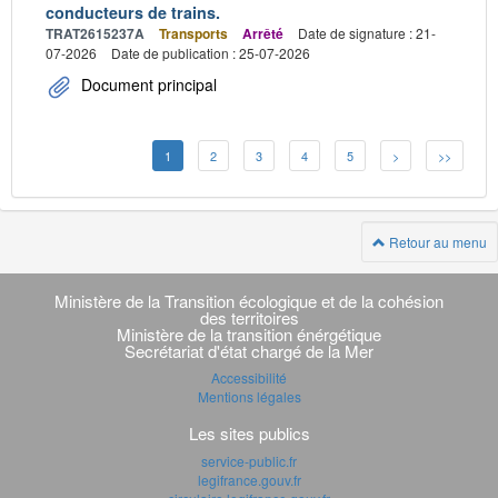
conducteurs de trains.
TRAT2615237A
Transports
Arrêté
Date de signature : 21-
07-2026
Date de publication : 25-07-2026
Document principal
1
2
3
4
5
>
>>
Retour au menu
Navigation
transverse
Ministère de la Transition écologique et de la cohésion
des territoires
Ministère de la transition énérgétique
Secrétariat d'état chargé de la Mer
Accessibilité
Mentions légales
Les sites publics
service-public.fr
legifrance.gouv.fr