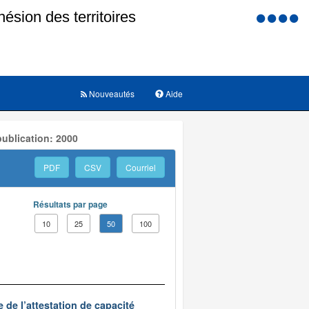
Menu
d'accessi
Nouveautés
Aide
ublication: 2000
PDF
CSV
Courriel
Résultats par page
10
25
50
100
 de l’attestation de capacité