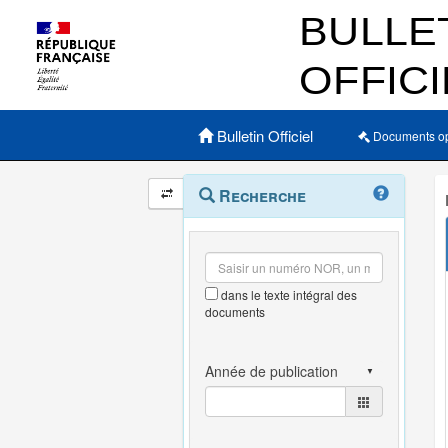
Menu principal
Bulletin Officiel
Documents o
Navigation
Menu
Recherche
contextuel
et
outils
annexes
dans le texte intégral des
documents