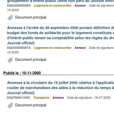
groupement d'intérêt public (texte non paru au Journal offici
EQUU0000589A
Logement et construction
Annexe
Date de signature
10-2000
Document principal
Annexes à l'arrêté du 26 septembre 2000 portant définition de
budget des fonds de solidarité pour le logement constitués
d'intérêt public tenant sa comptabilité selon les règles du dr
Journal officiel)
EQUU0000587A
Logement et construction
Annexe
Date de signature
10-2000
Document principal
Publié le : 10-11-2000
Annexes à la circulaire du 19 juillet 2000 relative à l'applica
routier de marchandises des aides à la réduction du temps de
Journal officiel)
EQUT0001193C
Transports
Annexe
Date de signature : 19-07-2000
Document principal