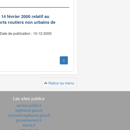
14 février 2000 relatif au
rts routiers non urbains de
Date de publication : 10-12-2000
1
Retour au menu
Les sites publics
service-public.fr
legifrance.gouv.fr
circulaire.legifrance.gouv.fr
gouvernement.fr
france.fr
data.gouv.fr