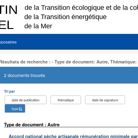
pposables
Résultats de recherche : - Type de document: Autre, Thématique:
2 documents trouvés
Tri par
date de publication
thématique
date de signature
type
Type de document : Autre
Accord national pêche artisanale rémunération minimale ga