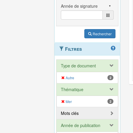
Rechercher
Filtres
Type de document
Autre
2
Thématique
Mer
2
Mots clés
Année de publication