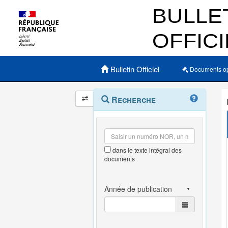
Menu principal
Bulletin Officiel
Documents o
Navigation
Menu
Recherche
contextuel
et
outils
annexes
dans le texte intégral des
documents