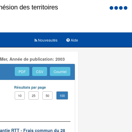
Menu
d'accessi
Nouveautés
Aide
 Mer, Année de publication: 2003
PDF
CSV
Courriel
Résultats par page
10
25
50
100
rantie RTT - Frais commun du 28