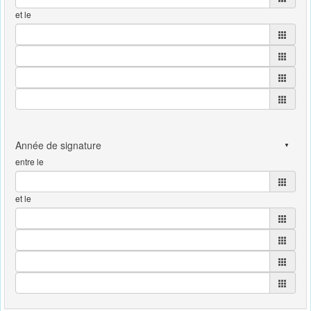
et le
entre le
et le