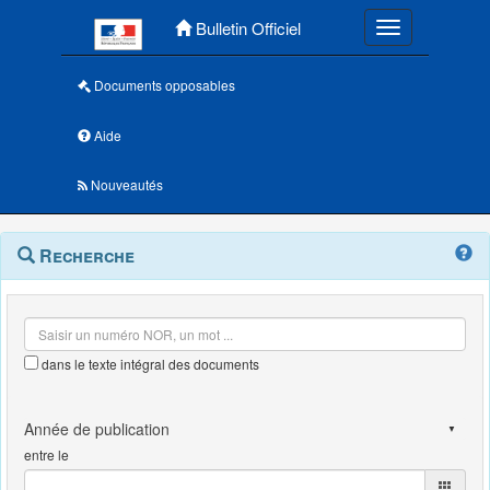
Menu principal
Bulletin Officiel
Toggle navigatio
Documents opposables
Aide
Nouveautés
Navigation
Menu
Recherche
contextuel
et
outils
annexes
dans le texte intégral des documents
entre le