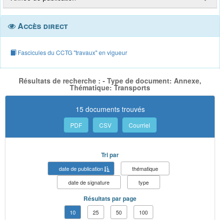
Accès direct
Fascicules du CCTG "travaux" en vigueur
Résultats de recherche : - Type de document: Annexe,
Thématique: Transports
15 documents trouvés
PDF
CSV
Courriel
Tri par
date de publication
thématique
date de signature
type
Résultats par page
10
25
50
100