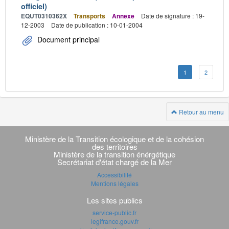
officiel)
EQUT0310362X
Transports
Annexe
Date de signature : 19-
12-2003
Date de publication : 10-01-2004
Document principal
1
2
Retour au menu
Navigation
transverse
Ministère de la Transition écologique et de la cohésion
des territoires
Ministère de la transition énérgétique
Secrétariat d'état chargé de la Mer
Accessibilité
Mentions légales
Les sites publics
service-public.fr
legifrance.gouv.fr