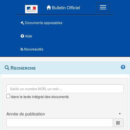
Menu principal
Bulletin Officiel
Toggle navigatio
Documents opposables
Aide
Nouveautés
Navigation
Menu
Recherche
contextuel
et
outils
annexes
dans le texte intégral des documents