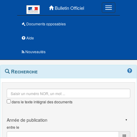
Menu principal
Bulletin Officiel
Toggle navigatio
Documents opposables
Aide
Nouveautés
Navigation
Menu
Recherche
contextuel
et
outils
annexes
dans le texte intégral des documents
entre le