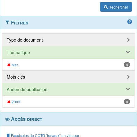
Rechercher
Filtres
Type de document
Thématique
Mer
4
Mots clés
Année de publication
2003
4
Accès direct
Fascicules du CCTG "travaux" en vigueur