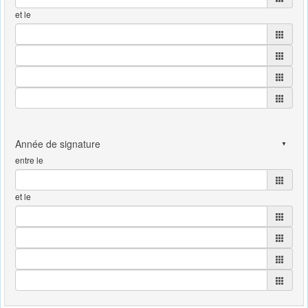
et le
entre le
et le