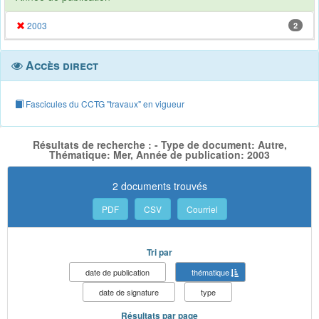
2003
2
Accès direct
Fascicules du CCTG "travaux" en vigueur
Résultats de recherche : - Type de document: Autre,
Thématique: Mer, Année de publication: 2003
2 documents trouvés
PDF
CSV
Courriel
Tri par
date de publication
thématique
date de signature
type
Résultats par page