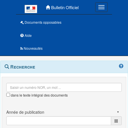
Menu principal
Bulletin Officiel
Toggle navigatio
Documents opposables
Aide
Nouveautés
Navigation
Menu
Recherche
contextuel
et
outils
annexes
dans le texte intégral des documents