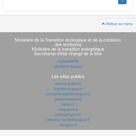
1
Retour au menu
Navigation
transverse
Ministère de la Transition écologique et de la cohésion
des territoires
Ministère de la transition énérgétique
Secrétariat d'état chargé de la Mer
Accessibilité
Mentions légales
Les sites publics
service-public.fr
legifrance.gouv.fr
circulaire.legifrance.gouv.fr
gouvernement.fr
france.fr
data.gouv.fr
ecologie.gouv.fr
cohesion-territoires.gouv.fr
mer.gouv.fr