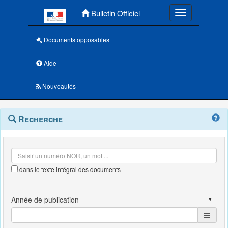
Menu principal
Bulletin Officiel
Toggle navigatio
Documents opposables
Aide
Nouveautés
Navigation
Menu
Recherche
contextuel
et
outils
annexes
dans le texte intégral des documents