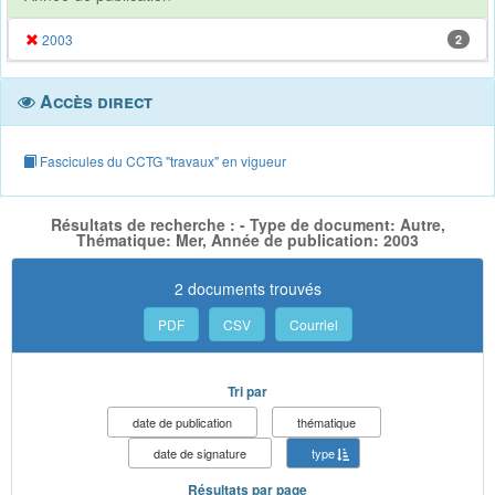
2003
2
Accès direct
Fascicules du CCTG "travaux" en vigueur
Résultats de recherche : - Type de document: Autre,
Thématique: Mer, Année de publication: 2003
2 documents trouvés
PDF
CSV
Courriel
Tri par
date de publication
thématique
date de signature
type
Résultats par page