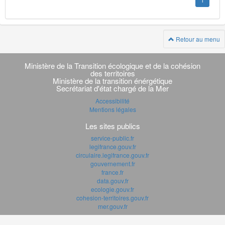
1
Retour au menu
Navigation
transverse
Ministère de la Transition écologique et de la cohésion
des territoires
Ministère de la transition énérgétique
Secrétariat d'état chargé de la Mer
Accessibilité
Mentions légales
Les sites publics
service-public.fr
legifrance.gouv.fr
circulaire.legifrance.gouv.fr
gouvernement.fr
france.fr
data.gouv.fr
ecologie.gouv.fr
cohesion-territoires.gouv.fr
mer.gouv.fr