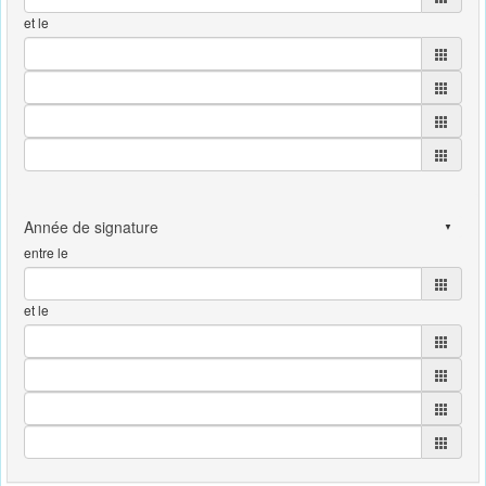
et le
entre le
et le