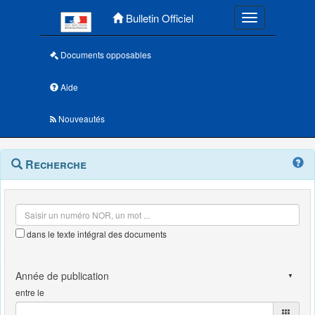
Menu principal
Bulletin Officiel
Toggle navigatio
Documents opposables
Aide
Nouveautés
Navigation
Menu
Recherche
contextuel
et
outils
annexes
dans le texte intégral des documents
entre le