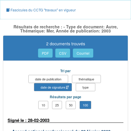
Fascicules du CCTG "travaux" en vigueur
Résultats de recherche : - Type de document: Autre,
Thématique: Mer, Année de publication: 2003
2 documents trouvés
PDF
CSV
Courriel
Tri par
date de publication
thématique
date de signature
type
Résultats par page
10
25
50
100
Signé le : 28-02-2003