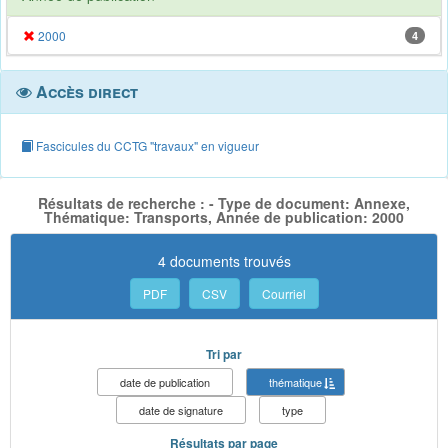
2000
4
Accès direct
Fascicules du CCTG "travaux" en vigueur
Résultats de recherche : - Type de document: Annexe,
Thématique: Transports, Année de publication: 2000
4 documents trouvés
PDF
CSV
Courriel
Tri par
date de publication
thématique
date de signature
type
Résultats par page