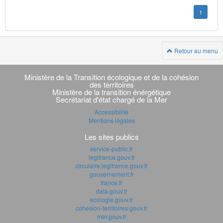
1
Retour au menu
Navigation
transverse
Ministère de la Transition écologique et de la cohésion
des territoires
Ministère de la transition énérgétique
Secrétariat d'état chargé de la Mer
Accessibilité
Mentions légales
Les sites publics
service-public.fr
legifrance.gouv.fr
circulaire.legifrance.gouv.fr
gouvernement.fr
france.fr
data.gouv.fr
ecologie.gouv.fr
cohesion-territoires.gouv.fr
mer.gouv.fr