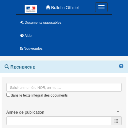
Menu principal
Bulletin Officiel
Toggle navigatio
Documents opposables
Aide
Nouveautés
Navigation
Menu
Recherche
contextuel
et
outils
annexes
dans le texte intégral des documents