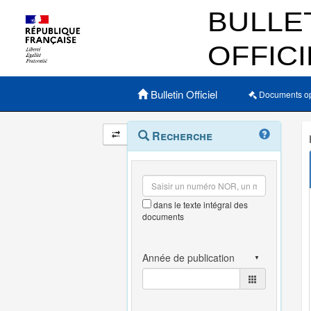
Menu principal
Bulletin Officiel
Documents o
Navigation
Menu
Recherche
contextuel
et
outils
annexes
dans le texte intégral des
documents