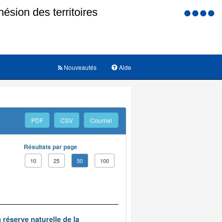
Menu
d'accessi
Nouveautés
Aide
PDF
CSV
Courriel
Résultats par page
10
25
50
100
 réserve naturelle de la