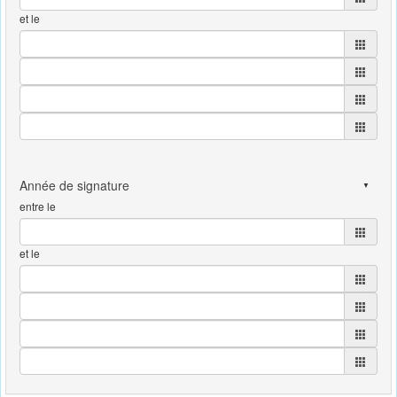
et le
entre le
et le