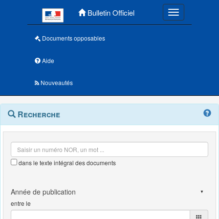
Menu principal
Bulletin Officiel
Toggle navigatio
Documents opposables
Aide
Nouveautés
Navigation
Menu
Recherche
contextuel
et
outils
annexes
dans le texte intégral des documents
entre le