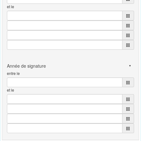
et le
entre le
et le