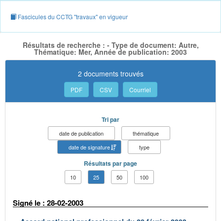
Fascicules du CCTG "travaux" en vigueur
Résultats de recherche : - Type de document: Autre,
Thématique: Mer, Année de publication: 2003
2 documents trouvés
PDF
CSV
Courriel
Tri par
date de publication
thématique
date de signature
type
Résultats par page
10
25
50
100
Signé le : 28-02-2003