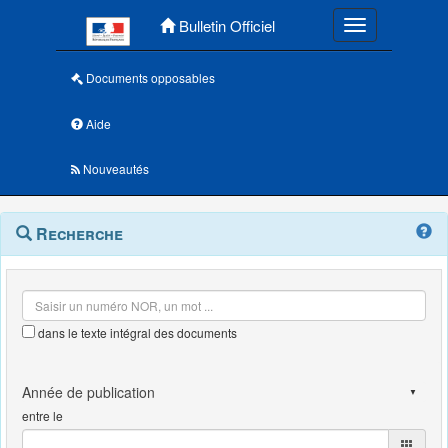
Menu principal
Bulletin Officiel
Toggle navigatio
Documents opposables
Aide
Nouveautés
Navigation
Menu
Recherche
contextuel
et
outils
annexes
dans le texte intégral des documents
entre le