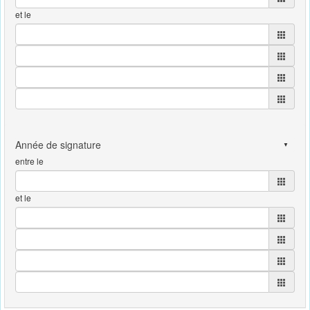
et le
entre le
et le