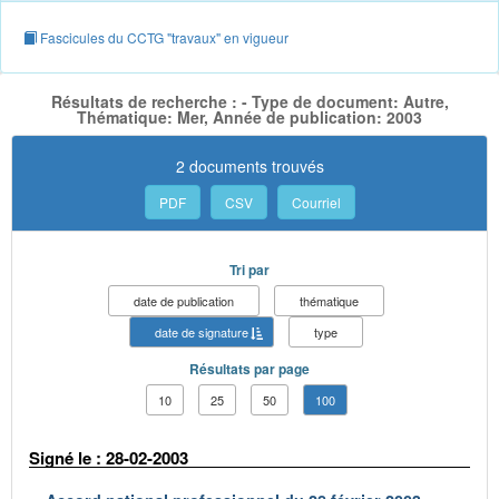
Fascicules du CCTG "travaux" en vigueur
Résultats de recherche : - Type de document: Autre,
Thématique: Mer, Année de publication: 2003
2 documents trouvés
PDF
CSV
Courriel
Tri par
date de publication
thématique
date de signature
type
Résultats par page
10
25
50
100
Signé le : 28-02-2003