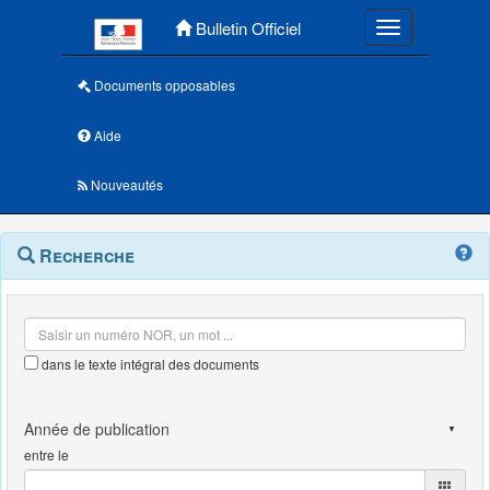
Menu principal
Bulletin Officiel
Toggle navigatio
Documents opposables
Aide
Nouveautés
Navigation
Menu
Recherche
contextuel
et
outils
annexes
dans le texte intégral des documents
entre le