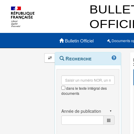
Menu principal
Bulletin Officiel
Documents o
Navigation
Menu
Recherche
contextuel
et
outils
annexes
dans le texte intégral des
documents