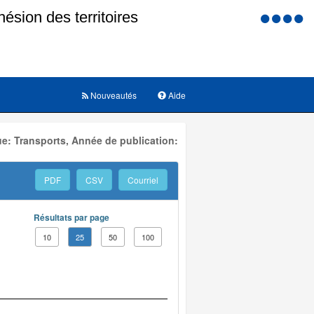
Menu
d'accessi
Nouveautés
Aide
e: Transports, Année de publication:
PDF
CSV
Courriel
Résultats par page
10
25
50
100