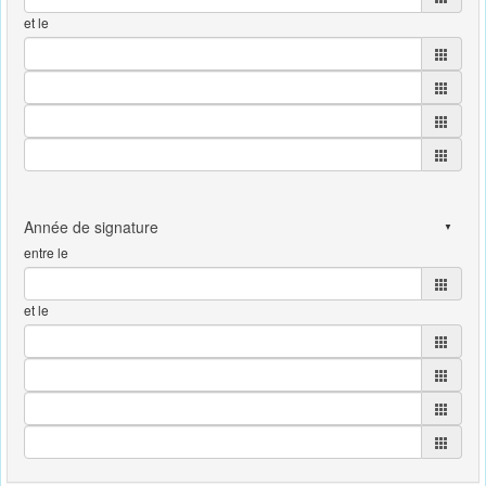
et le
entre le
et le