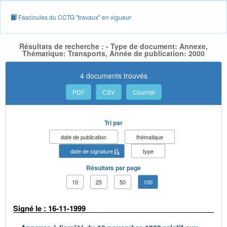
Fascicules du CCTG "travaux" en vigueur
Résultats de recherche : - Type de document: Annexe,
Thématique: Transports, Année de publication: 2000
4 documents trouvés
PDF
CSV
Courriel
Tri par
date de publication
thématique
date de signature
type
Résultats par page
10
25
50
100
Signé le : 16-11-1999