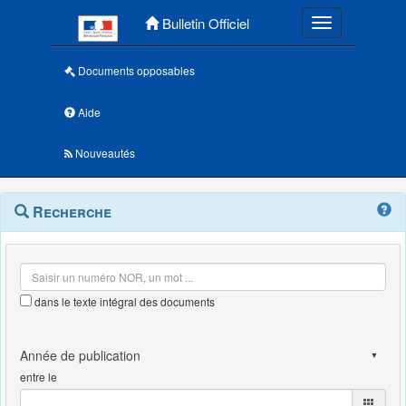
Menu principal
Bulletin Officiel
Toggle navigatio
Documents opposables
Aide
Nouveautés
Navigation
Menu
Recherche
contextuel
et
outils
annexes
dans le texte intégral des documents
entre le