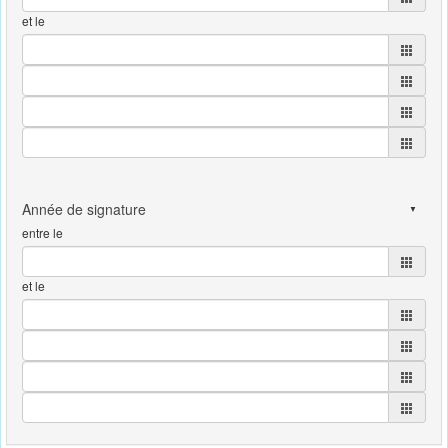
et le
entre le
et le