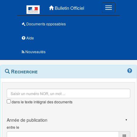
Menu principal
Bulletin Officiel
Toggle navigatio
Documents opposables
Aide
Nouveautés
Navigation
Menu
Recherche
contextuel
et
outils
annexes
dans le texte intégral des documents
entre le