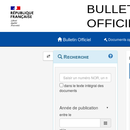
Menu principal
Bulletin Officiel
Documents o
Navigation
Menu
Recherche
contextuel
et
outils
annexes
dans le texte intégral des
documents
entre le
et le