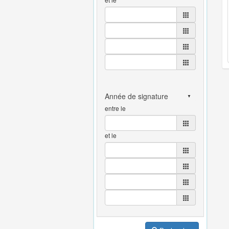
entre le
et le