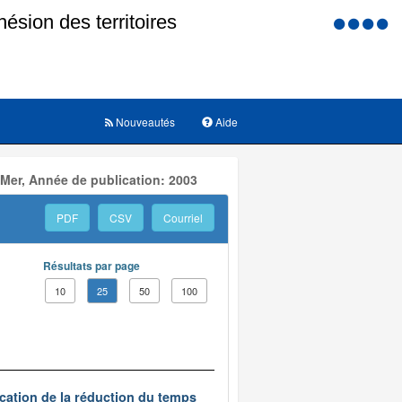
Menu
d'accessi
Nouveautés
Aide
 Mer, Année de publication: 2003
PDF
CSV
Courriel
Résultats par page
10
25
50
100
ication de la réduction du temps