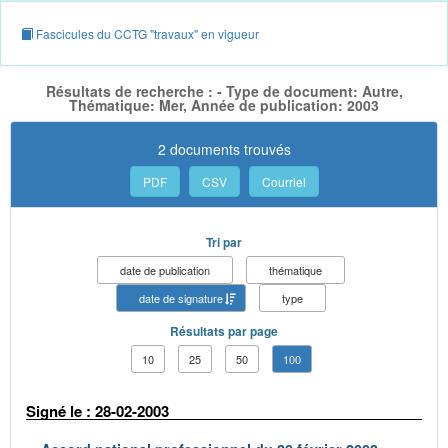
Fascicules du CCTG "travaux" en vigueur
Résultats de recherche : - Type de document: Autre,
Thématique: Mer, Année de publication: 2003
2 documents trouvés
PDF
CSV
Courriel
Tri par
date de publication
thématique
date de signature
type
Résultats par page
10
25
50
100
Signé le : 28-02-2003