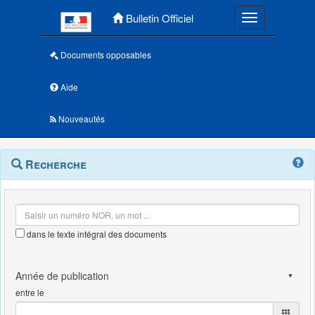
Menu principal
Bulletin Officiel
Toggle navigatio
Documents opposables
Aide
Nouveautés
Navigation
Menu
Recherche
contextuel
et
outils
annexes
dans le texte intégral des documents
entre le