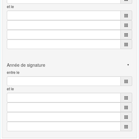
et le
entre le
et le