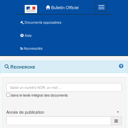
Menu principal
Bulletin Officiel
Toggle navigatio
Documents opposables
Aide
Nouveautés
Navigation
Menu
Recherche
contextuel
et
outils
annexes
dans le texte intégral des documents