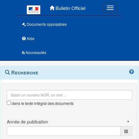
Menu principal
Bulletin Officiel
Toggle navigatio
Documents opposables
Aide
Nouveautés
Navigation
Menu
Recherche
contextuel
et
outils
annexes
dans le texte intégral des documents