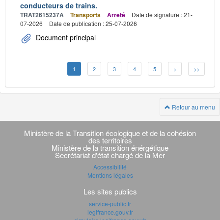
conducteurs de trains.
TRAT2615237A
Transports
Arrêté
Date de signature : 21-
07-2026
Date de publication : 25-07-2026
Document principal
1
2
3
4
5
>
>>
Retour au menu
Navigation
transverse
Ministère de la Transition écologique et de la cohésion
des territoires
Ministère de la transition énérgétique
Secrétariat d'état chargé de la Mer
Accessibilité
Mentions légales
Les sites publics
service-public.fr
legifrance.gouv.fr