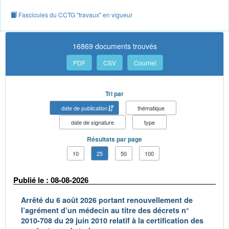
Fascicules du CCTG "travaux" en vigueur
16869 documents trouvés
PDF
CSV
Courriel
Tri par
date de publication
thématique
date de signature
type
Résultats par page
10
25
50
100
Publié le : 08-08-2026
Arrêté du 6 août 2026 portant renouvellement de
l’agrément d’un médecin au titre des décrets n°
2010-708 du 29 juin 2010 relatif à la certification des