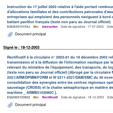
Instruction du 17 juillet 2003 relative à l'aide portant remb
d'allocations familiales et des contributions patronales d'
entreprises qui emploient des personnels naviguant à bord
battant pavillon français (texte non paru au Journal officiel)
EQUK0310154J
Mer
Instruction
Date de signature : 17-07-2003
Date
Document principal
Signé le : 18-12-2003
Rectificatif à la circulaire n° 2003-81 du 18 décembre 2003 rela
transmission et à la diffusion de l'information nautique par l
relevant du ministère de l'équipement, des transports, du lo
(texte non paru au Journal officiel) [Abrogé par la circulaire 
2021/ARM/DPMM/FORM et N°2211-2021/DAM/SMC du 30 novemb
consolidation des synergies entre les centres régionaux opér
sauvetage (CROSS) et la chaîne sémaphorique en matière de 
maritime _ ARMB2103080C ].
EQUH0310385Z
Mer
Rectificatif
Date de signature : 18-12-2003
Date
Document principal