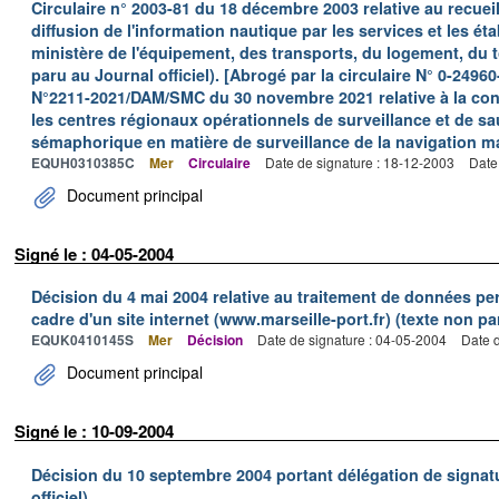
Circulaire n° 2003-81 du 18 décembre 2003 relative au recueil,
diffusion de l'information nautique par les services et les é
ministère de l'équipement, des transports, du logement, du t
paru au Journal officiel). [Abrogé par la circulaire N° 0-2
N°2211-2021/DAM/SMC du 30 novembre 2021 relative à la con
les centres régionaux opérationnels de surveillance et de s
sémaphorique en matière de surveillance de la navigation 
EQUH0310385C
Mer
Circulaire
Date de signature : 18-12-2003
Date
Document principal
Signé le : 04-05-2004
Décision du 4 mai 2004 relative au traitement de données p
cadre d'un site internet (www.marseille-port.fr) (texte non par
EQUK0410145S
Mer
Décision
Date de signature : 04-05-2004
Date d
Document principal
Signé le : 10-09-2004
Décision du 10 septembre 2004 portant délégation de signat
officiel)