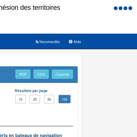
Menu
d'accessi
Nouveautés
Aide
PDF
CSV
Courriel
Résultats par page
10
25
50
100
erts en bateaux de navigation