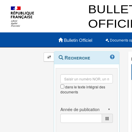
Menu principal
Bulletin Officiel
Documents o
Navigation
Menu
Recherche
contextuel
et
outils
annexes
dans le texte intégral des
documents