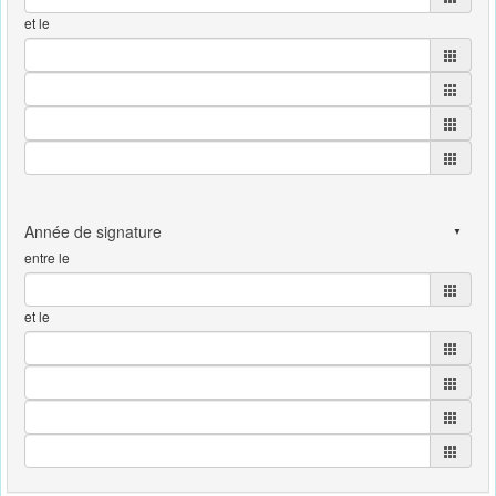
et le
entre le
et le