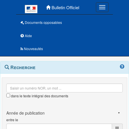
Menu principal
Bulletin Officiel
Toggle navigatio
Documents opposables
Aide
Nouveautés
Navigation
Menu
Recherche
contextuel
et
outils
annexes
dans le texte intégral des documents
entre le