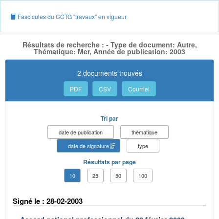
Fascicules du CCTG "travaux" en vigueur
Résultats de recherche : - Type de document: Autre,
Thématique: Mer, Année de publication: 2003
2 documents trouvés
PDF
CSV
Courriel
Tri par
date de publication
thématique
date de signature
type
Résultats par page
10
25
50
100
Signé le : 28-02-2003