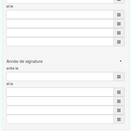
et le
entre le
et le