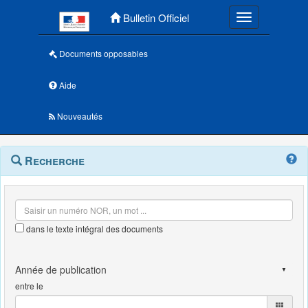
Menu principal
Bulletin Officiel
Toggle navigatio
Documents opposables
Aide
Nouveautés
Navigation
Menu
Recherche
contextuel
et
outils
annexes
dans le texte intégral des documents
entre le