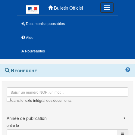
Menu principal
Bulletin Officiel
Toggle navigatio
Documents opposables
Aide
Nouveautés
Navigation
Menu
Recherche
contextuel
et
outils
annexes
dans le texte intégral des documents
entre le