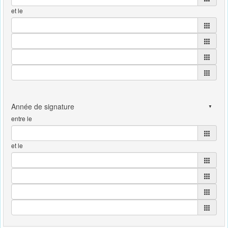
et le
entre le
et le