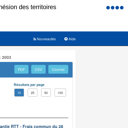
Menu
d'accessi
Nouveautés
Aide
: 2003
PDF
CSV
Courriel
Résultats par page
10
25
50
100
rantie RTT - Frais commun du 28