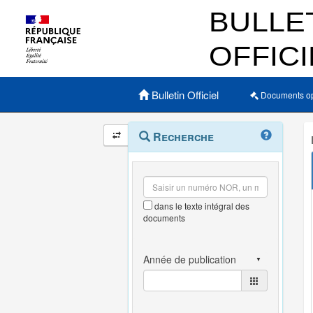
Menu principal
Bulletin Officiel
Documents o
Navigation
Menu
Recherche
contextuel
et
outils
annexes
dans le texte intégral des
documents