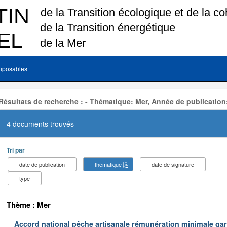
pposables
Résultats de recherche : - Thématique: Mer, Année de publication
4 documents trouvés
Tri par
date de publication
thématique
date de signature
type
Thème : Mer
Accord national pêche artisanale rémunération minimale ga