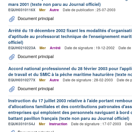
mars 2001 (texte non paru au Journal officiel)
EQUH0310116X
Mer
Autre
Date de publication : 25-07-2003
Document principal
Arrêté du 19 décembre 2002 fixant les modalités d'organisati
d'aptitude au professorat technique de l'enseignement marit
officiel)
EQUH0210223A
Mer
Arrêté
Date de signature : 19-12-2002
Date de 
Document principal
Accord national professionnel du 28 février 2003 pour l'appl
de travail et du SMIC à la pêche maritime hauturière (texte no
EQUH0310277X
Mer
Autre
Date de signature : 28-02-2003
Date de p
Document principal
Instruction du 17 juillet 2003 relative à l'aide portant remb
d'allocations familiales et des contributions patronales d'
entreprises qui emploient des personnels naviguant à bord
battant pavillon français (texte non paru au Journal officiel)
EQUK0310154J
Mer
Instruction
Date de signature : 17-07-2003
Date